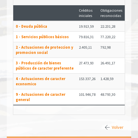
Créditos
Obligaciones
iniciales
reconocidas
0 - Deuda pública
19.913,59
22.231,28
1 - Servicios públicos básicos
79.816,31
77.220,22
2 - Actuaciones de proteccion y
2.405,11
792,98
promocion social
3 - Producción de bienes
27.473,93
26.491,17
públicos de caracter preferente
4 - Actuaciones de caracter
153.337,26
1.428,59
economico
9 - Actuaciones de caracter
101.946,78
48.793,30
general
Volver